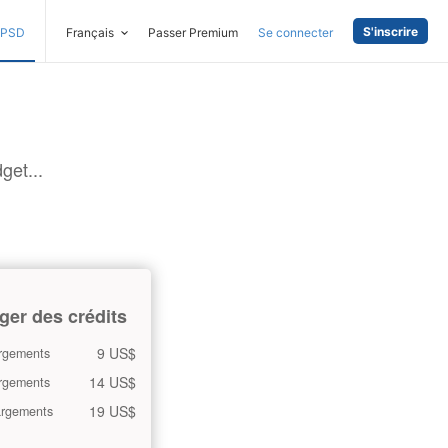
S'inscrire
PSD
Français
Passer Premium
Se connecter
get...
ger des crédits
9 US$
rgements
14 US$
rgements
19 US$
argements