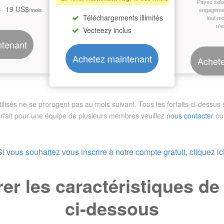
Payez sel
19 US$
s
/mois
engagemen
Téléchargements illimités
tout m
n'e
Vecteezy inclus
ntenant
Achetez maintenant
Achete
sés ne se prorogent pas au mois suivant. Tous les forfaits ci-dessus so
orfait pour une équipe de plusieurs membres
veuillez
nous contacter
ou 
Si vous souhaitez vous inscrire à notre compte gratuit, cliquez ici
r les caractéristiques d
ci-dessous