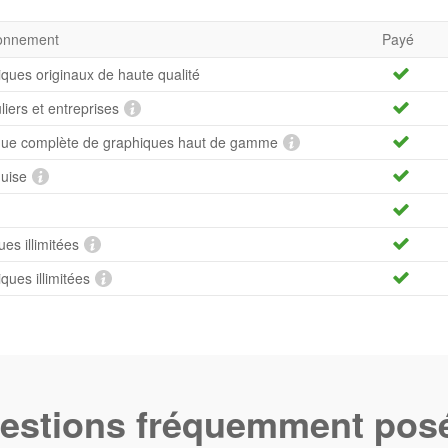
bonnement
Payé
iques originaux de haute qualité
uliers et entreprises
hèque complète de graphiques haut de gamme
quise
es illimitées
ues illimitées
estions fréquemment pos