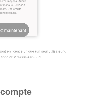
on vos moyens. Aucun
t mensuel. Utiliser à
oment. Ces crédits
xpirent jamais.
z maintenant
nt en licence unique (un seul utilisateur).
appeler le
1-888-473-8050
.
e compte