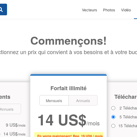
Vecteurs
Photos
Vidéo
Commençons!
tionnez un prix qui convient à vos besoins et à votre bud
Forfait illimité
ents
Téléchar
Mensuels
Annuels
2 Télécha
Annuels
14 US$
5 Télécha
/mois
9 US$
/mois
15 Téléch
14 US$
s
/mois
En vente maintenant! Reg. 19 US$ / mois