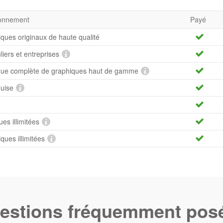
bonnement
Payé
iques originaux de haute qualité
uliers et entreprises
hèque complète de graphiques haut de gamme
quise
es illimitées
ues illimitées
estions fréquemment pos