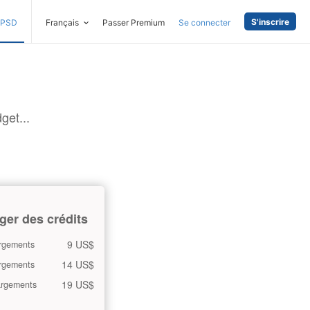
S'inscrire
PSD
Français
Passer Premium
Se connecter
get...
ger des crédits
9 US$
rgements
14 US$
rgements
19 US$
argements