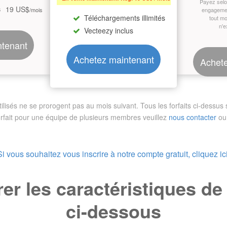
Payez sel
19 US$
s
/mois
engagemen
Téléchargements illimités
tout m
n'e
Vecteezy inclus
ntenant
Achetez maintenant
Achete
sés ne se prorogent pas au mois suivant. Tous les forfaits ci-dessus so
orfait pour une équipe de plusieurs membres
veuillez
nous contacter
ou 
Si vous souhaitez vous inscrire à notre compte gratuit, cliquez ici
r les caractéristiques d
ci-dessous