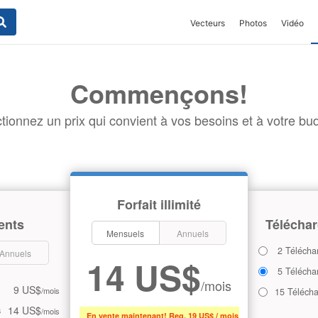
Vecteurs
Photos
Vidéo
Commençons!
tionnez un prix qui convient à vos besoins et à votre bud
Forfait illimité
ents
Téléchar
Mensuels
Annuels
2 Télécha
Annuels
14 US$
5 Télécha
/mois
9 US$
/mois
15 Téléch
14 US$
s
/mois
En vente maintenant! Reg. 19 US$ / mois