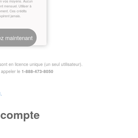
on vos moyens. Aucun
t mensuel. Utiliser à
oment. Ces crédits
xpirent jamais.
z maintenant
nt en licence unique (un seul utilisateur).
appeler le
1-888-473-8050
.
e compte