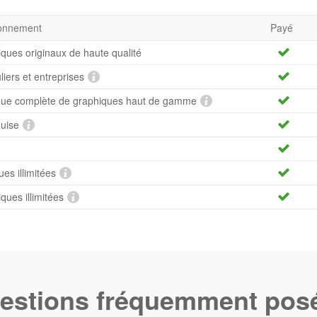
bonnement
Payé
iques originaux de haute qualité
uliers et entreprises
hèque complète de graphiques haut de gamme
quise
es illimitées
ues illimitées
estions fréquemment pos