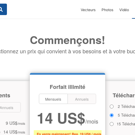
Vecteurs
Photos
Vidéo
Commençons!
tionnez un prix qui convient à vos besoins et à votre bud
Forfait illimité
ents
Téléchar
Mensuels
Annuels
2 Télécha
Annuels
14 US$
5 Télécha
/mois
9 US$
/mois
15 Téléch
14 US$
s
/mois
En vente maintenant! Reg. 19 US$ / mois