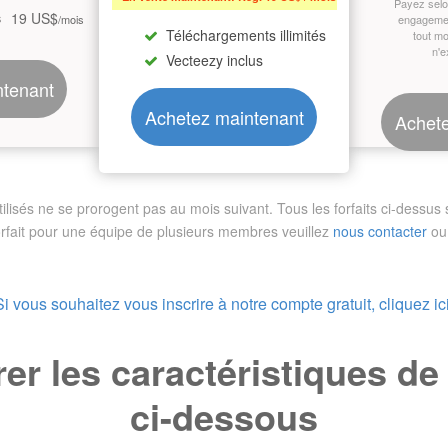
Payez sel
19 US$
s
/mois
engagemen
Téléchargements illimités
tout m
n'e
Vecteezy inclus
ntenant
Achetez maintenant
Achete
sés ne se prorogent pas au mois suivant. Tous les forfaits ci-dessus so
orfait pour une équipe de plusieurs membres
veuillez
nous contacter
ou 
Si vous souhaitez vous inscrire à notre compte gratuit, cliquez ici
r les caractéristiques d
ci-dessous