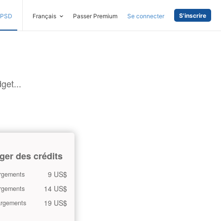
S'inscrire
PSD
Français
Passer Premium
Se connecter
get...
ger des crédits
9 US$
rgements
14 US$
rgements
19 US$
argements