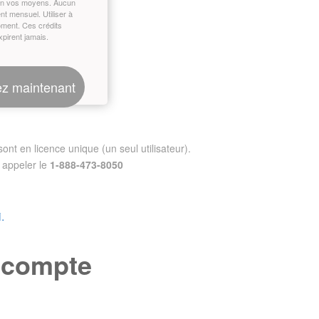
on vos moyens. Aucun
t mensuel. Utiliser à
oment. Ces crédits
xpirent jamais.
z maintenant
nt en licence unique (un seul utilisateur).
appeler le
1-888-473-8050
.
e compte