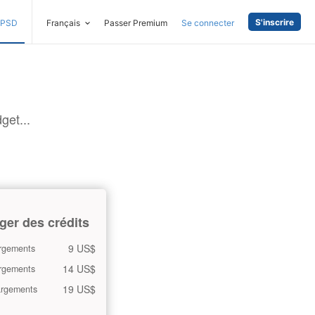
S'inscrire
PSD
Français
Passer Premium
Se connecter
get...
ger des crédits
9 US$
rgements
14 US$
rgements
19 US$
argements