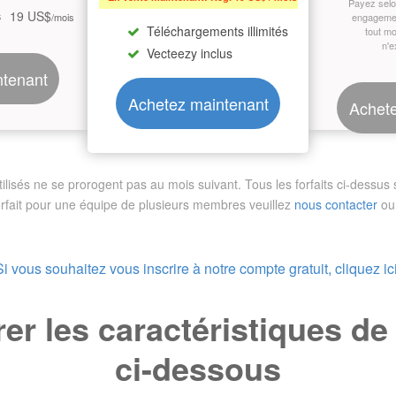
Payez sel
19 US$
s
/mois
engagemen
Téléchargements illimités
tout m
n'e
Vecteezy inclus
ntenant
Achetez maintenant
Achete
sés ne se prorogent pas au mois suivant. Tous les forfaits ci-dessus so
orfait pour une équipe de plusieurs membres
veuillez
nous contacter
ou 
Si vous souhaitez vous inscrire à notre compte gratuit, cliquez ici
r les caractéristiques d
ci-dessous