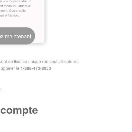
on vos moyens. Aucun
t mensuel. Utiliser à
oment. Ces crédits
xpirent jamais.
z maintenant
nt en licence unique (un seul utilisateur).
appeler le
1-888-473-8050
.
e compte