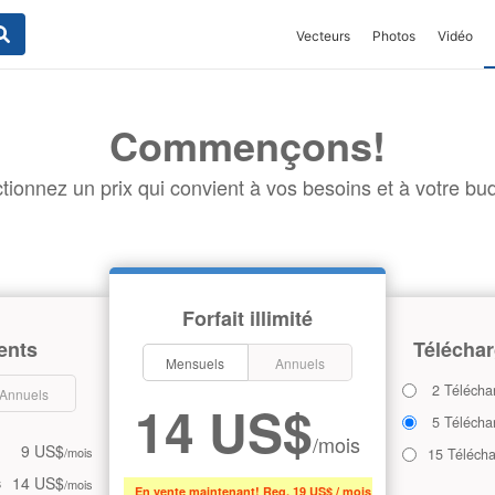
Vecteurs
Photos
Vidéo
Commençons!
tionnez un prix qui convient à vos besoins et à votre bud
Forfait illimité
ents
Téléchar
Mensuels
Annuels
2 Télécha
Annuels
14 US$
5 Télécha
/mois
9 US$
/mois
15 Téléch
14 US$
s
/mois
En vente maintenant! Reg. 19 US$ / mois