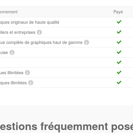
bonnement
Payé
iques originaux de haute qualité
uliers et entreprises
hèque complète de graphiques haut de gamme
quise
es illimitées
ues illimitées
estions fréquemment pos