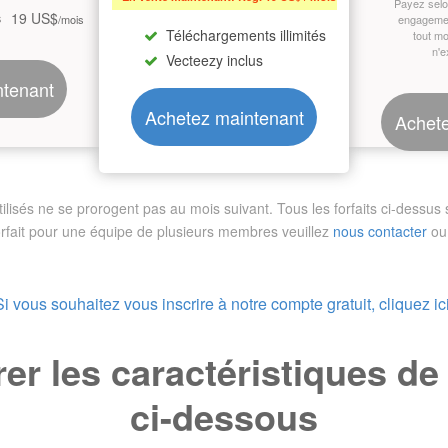
Payez sel
19 US$
s
/mois
engagemen
Téléchargements illimités
tout m
n'e
Vecteezy inclus
ntenant
Achetez maintenant
Achete
sés ne se prorogent pas au mois suivant. Tous les forfaits ci-dessus so
orfait pour une équipe de plusieurs membres
veuillez
nous contacter
ou 
Si vous souhaitez vous inscrire à notre compte gratuit, cliquez ici
r les caractéristiques d
ci-dessous