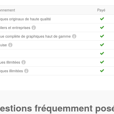
bonnement
Payé
iques originaux de haute qualité
uliers et entreprises
hèque complète de graphiques haut de gamme
quise
es illimitées
ues illimitées
estions fréquemment pos