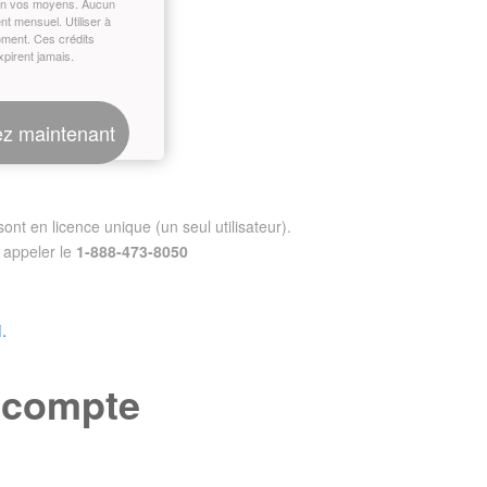
on vos moyens. Aucun
t mensuel. Utiliser à
oment. Ces crédits
xpirent jamais.
z maintenant
nt en licence unique (un seul utilisateur).
appeler le
1-888-473-8050
.
e compte