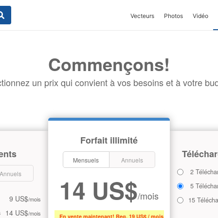
Vecteurs
Photos
Vidéo
Commençons!
tionnez un prix qui convient à vos besoins et à votre bud
Forfait illimité
ents
Téléchar
Mensuels
Annuels
2 Télécha
Annuels
14 US$
5 Télécha
/mois
9 US$
/mois
15 Téléch
14 US$
s
/mois
En vente maintenant! Reg. 19 US$ / mois