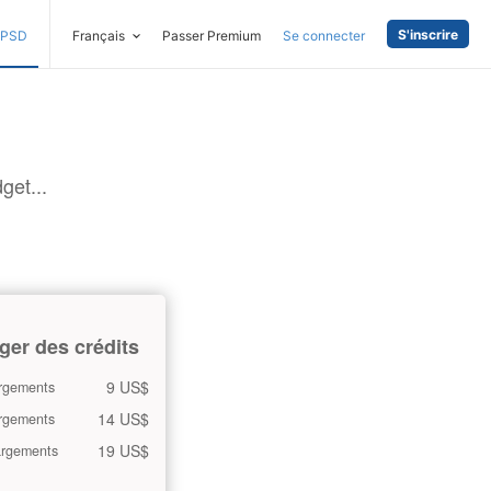
S'inscrire
PSD
Français
Passer Premium
Se connecter
get...
ger des crédits
9 US$
rgements
14 US$
rgements
19 US$
argements