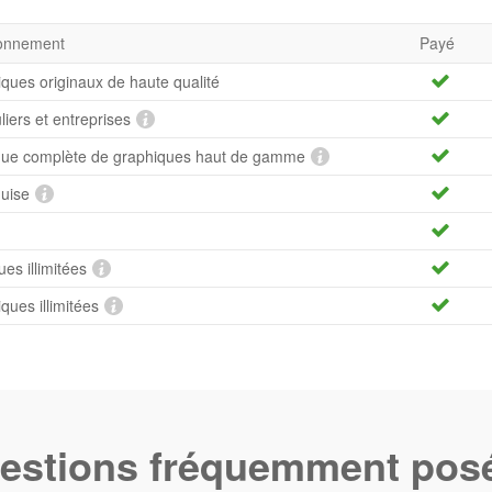
bonnement
Payé
iques originaux de haute qualité
uliers et entreprises
hèque complète de graphiques haut de gamme
quise
es illimitées
ues illimitées
estions fréquemment pos