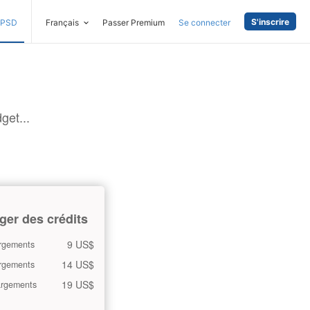
S'inscrire
PSD
Français
Passer Premium
Se connecter
get...
ger des crédits
9 US$
rgements
14 US$
rgements
19 US$
argements