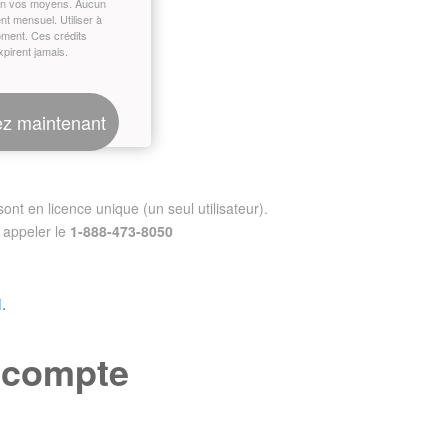
on vos moyens. Aucun
t mensuel. Utiliser à
oment. Ces crédits
xpirent jamais.
z maintenant
nt en licence unique (un seul utilisateur).
appeler le
1-888-473-8050
.
e compte