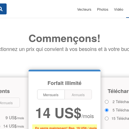
Vecteurs
Photos
Vidéo
Commençons!
tionnez un prix qui convient à vos besoins et à votre bud
Forfait illimité
ents
Téléchar
Mensuels
Annuels
2 Télécha
Annuels
14 US$
5 Télécha
/mois
9 US$
/mois
15 Téléch
14 US$
s
/mois
En vente maintenant! Reg. 19 US$ / mois