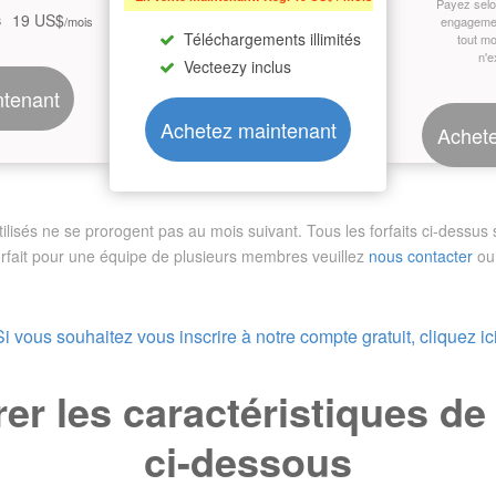
Payez sel
19 US$
s
/mois
engagemen
Téléchargements illimités
tout m
n'e
Vecteezy inclus
ntenant
Achetez maintenant
Achete
sés ne se prorogent pas au mois suivant. Tous les forfaits ci-dessus so
orfait pour une équipe de plusieurs membres
veuillez
nous contacter
ou 
Si vous souhaitez vous inscrire à notre compte gratuit, cliquez ici
r les caractéristiques d
ci-dessous