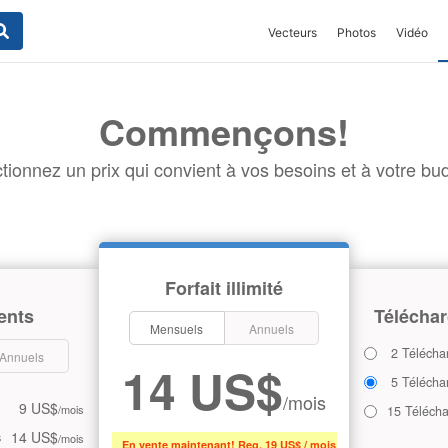
Vecteurs
Photos
Vidéo
Commençons!
tionnez un prix qui convient à vos besoins et à votre bud
Forfait illimité
ents
Téléchar
Mensuels
Annuels
2 Télécha
Annuels
14 US$
5 Télécha
/mois
9 US$
/mois
15 Téléch
14 US$
s
/mois
En vente maintenant! Reg. 19 US$ / mois