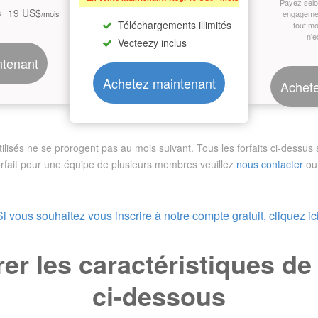
Payez sel
19 US$
s
/mois
engagemen
Téléchargements illimités
tout m
n'e
Vecteezy inclus
ntenant
Achetez maintenant
Achete
sés ne se prorogent pas au mois suivant. Tous les forfaits ci-dessus so
orfait pour une équipe de plusieurs membres
veuillez
nous contacter
ou 
Si vous souhaitez vous inscrire à notre compte gratuit, cliquez ici
r les caractéristiques d
ci-dessous