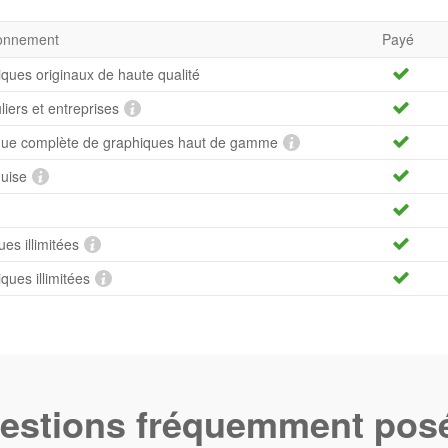
bonnement
Payé
iques originaux de haute qualité
uliers et entreprises
hèque complète de graphiques haut de gamme
quise
es illimitées
ues illimitées
estions fréquemment pos