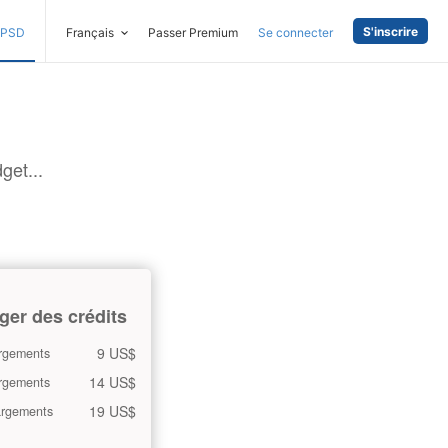
S'inscrire
PSD
Français
Passer Premium
Se connecter
get...
ger des crédits
9 US$
rgements
14 US$
rgements
19 US$
argements