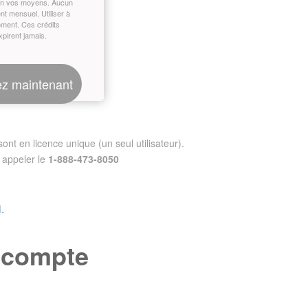
on vos moyens. Aucun
t mensuel. Utiliser à
oment. Ces crédits
xpirent jamais.
z maintenant
nt en licence unique (un seul utilisateur).
appeler le
1-888-473-8050
.
e compte