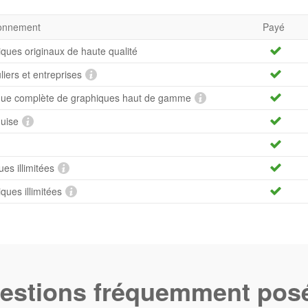
bonnement
Payé
iques originaux de haute qualité
uliers et entreprises
hèque complète de graphiques haut de gamme
quise
es illimitées
ues illimitées
estions fréquemment pos