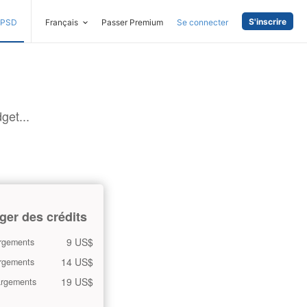
S'inscrire
PSD
Français
Passer Premium
Se connecter
get...
ger des crédits
9 US$
rgements
14 US$
rgements
19 US$
argements