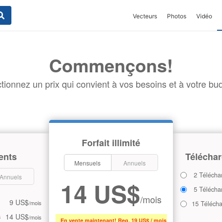
Vecteurs
Photos
Vidéo
Commençons!
tionnez un prix qui convient à vos besoins et à votre bud
Forfait illimité
ents
Téléchar
Mensuels
Annuels
2 Télécha
Annuels
14 US$
5 Télécha
/mois
9 US$
/mois
15 Téléch
14 US$
s
/mois
En vente maintenant! Reg. 19 US$ / mois