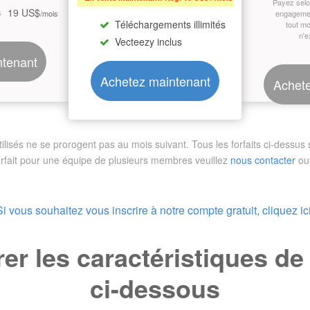
Payez sel
19 US$
s
/mois
engagemen
Téléchargements illimités
tout m
n'e
Vecteezy inclus
ntenant
Achetez maintenant
Achete
sés ne se prorogent pas au mois suivant. Tous les forfaits ci-dessus so
orfait pour une équipe de plusieurs membres
veuillez
nous contacter
ou 
Si vous souhaitez vous inscrire à notre compte gratuit, cliquez ici
r les caractéristiques d
ci-dessous