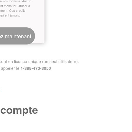
on vos moyens. Aucun
t mensuel. Utiliser à
oment. Ces crédits
xpirent jamais.
z maintenant
nt en licence unique (un seul utilisateur).
appeler le
1-888-473-8050
.
e compte