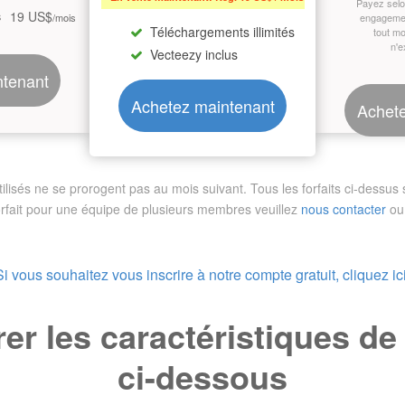
Payez sel
19 US$
s
/mois
engagemen
Téléchargements illimités
tout m
n'e
Vecteezy inclus
ntenant
Achetez maintenant
Achete
sés ne se prorogent pas au mois suivant. Tous les forfaits ci-dessus so
orfait pour une équipe de plusieurs membres
veuillez
nous contacter
ou 
Si vous souhaitez vous inscrire à notre compte gratuit, cliquez ici
r les caractéristiques d
ci-dessous