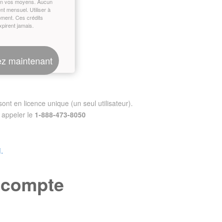
on vos moyens. Aucun
t mensuel. Utiliser à
oment. Ces crédits
xpirent jamais.
z maintenant
nt en licence unique (un seul utilisateur).
appeler le
1-888-473-8050
.
e compte