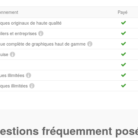
bonnement
Payé
iques originaux de haute qualité
uliers et entreprises
hèque complète de graphiques haut de gamme
quise
es illimitées
ues illimitées
estions fréquemment pos