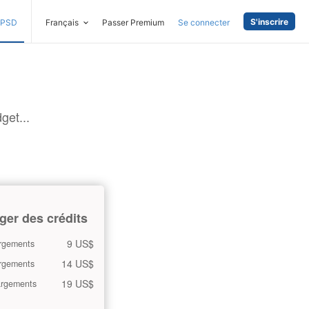
S'inscrire
PSD
Français
Passer Premium
Se connecter
get...
ger des crédits
9 US$
rgements
14 US$
rgements
19 US$
argements