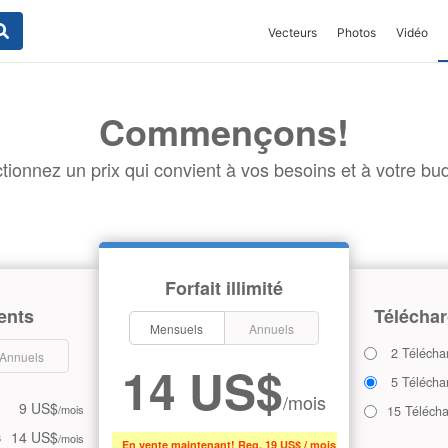
Vecteurs
Photos
Vidéo
Commençons!
tionnez un prix qui convient à vos besoins et à votre bud
Forfait illimité
ents
Téléchar
Mensuels
Annuels
2 Télécha
Annuels
14 US$
5 Télécha
/mois
9 US$
/mois
15 Téléch
14 US$
s
/mois
En vente maintenant! Reg. 19 US$ / mois