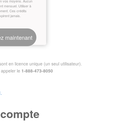
on vos moyens. Aucun
t mensuel. Utiliser à
oment. Ces crédits
xpirent jamais.
z maintenant
nt en licence unique (un seul utilisateur).
appeler le
1-888-473-8050
.
e compte