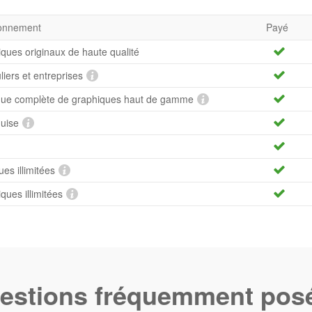
bonnement
Payé
iques originaux de haute qualité
uliers et entreprises
hèque complète de graphiques haut de gamme
quise
es illimitées
ues illimitées
estions fréquemment pos