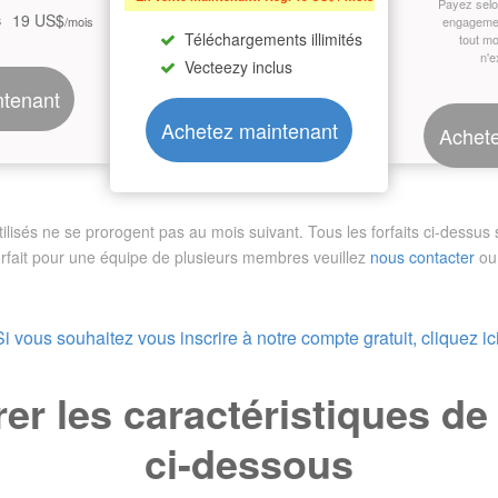
Payez sel
19 US$
s
/mois
engagemen
Téléchargements illimités
tout m
n'e
Vecteezy inclus
ntenant
Achetez maintenant
Achete
sés ne se prorogent pas au mois suivant. Tous les forfaits ci-dessus so
orfait pour une équipe de plusieurs membres
veuillez
nous contacter
ou 
Si vous souhaitez vous inscrire à notre compte gratuit, cliquez ici
r les caractéristiques d
ci-dessous