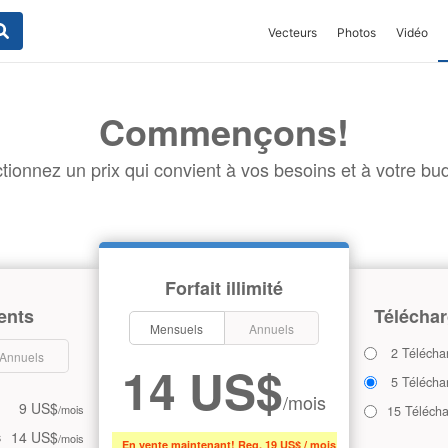
Vecteurs
Photos
Vidéo
Commençons!
tionnez un prix qui convient à vos besoins et à votre bud
Forfait illimité
ents
Téléchar
Mensuels
Annuels
2 Télécha
Annuels
14 US$
5 Télécha
/mois
9 US$
/mois
15 Téléch
14 US$
s
/mois
En vente maintenant! Reg. 19 US$ / mois