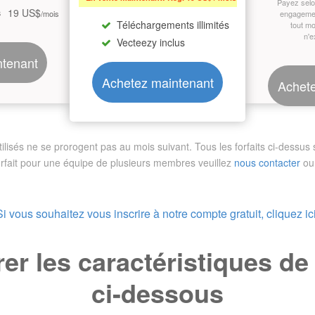
Payez sel
19 US$
s
/mois
engagemen
Téléchargements illimités
tout m
n'e
Vecteezy inclus
ntenant
Achetez maintenant
Achete
sés ne se prorogent pas au mois suivant. Tous les forfaits ci-dessus so
orfait pour une équipe de plusieurs membres
veuillez
nous contacter
ou 
Si vous souhaitez vous inscrire à notre compte gratuit, cliquez ici
r les caractéristiques d
ci-dessous