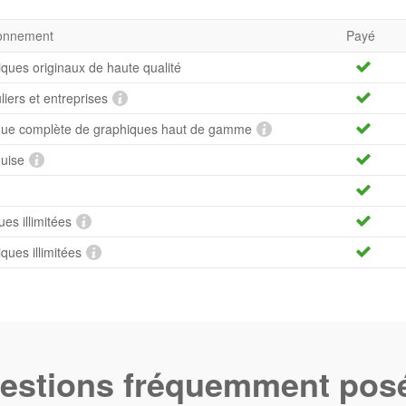
bonnement
Payé
iques originaux de haute qualité
uliers et entreprises
hèque complète de graphiques haut de gamme
quise
es illimitées
ues illimitées
estions fréquemment pos