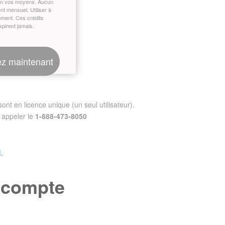
on vos moyens. Aucun
t mensuel. Utiliser à
oment. Ces crédits
xpirent jamais.
z maintenant
nt en licence unique (un seul utilisateur).
appeler le
1-888-473-8050
.
e compte