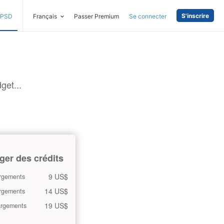
S'inscrire
PSD
Français
Passer Premium
Se connecter
get...
ger des crédits
9 US$
rgements
14 US$
rgements
19 US$
argements