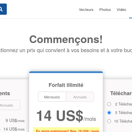
Vecteurs
Photos
Vidéo
Commençons!
tionnez un prix qui convient à vos besoins et à votre bud
Forfait illimité
ents
Téléchar
Mensuels
Annuels
2 Télécha
Annuels
14 US$
5 Télécha
/mois
9 US$
/mois
15 Téléch
14 US$
s
/mois
En vente maintenant! Reg. 19 US$ / mois