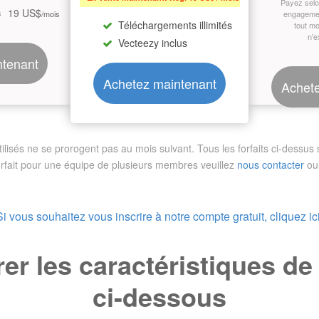
Payez sel
19 US$
s
/mois
engagemen
Téléchargements illimités
tout m
n'e
Vecteezy inclus
ntenant
Achetez maintenant
Achete
sés ne se prorogent pas au mois suivant. Tous les forfaits ci-dessus so
orfait pour une équipe de plusieurs membres
veuillez
nous contacter
ou 
Si vous souhaitez vous inscrire à notre compte gratuit, cliquez ici
r les caractéristiques d
ci-dessous