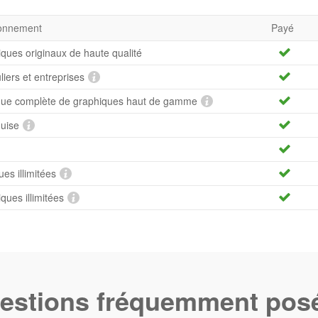
bonnement
Payé
iques originaux de haute qualité
uliers et entreprises
hèque complète de graphiques haut de gamme
quise
es illimitées
ues illimitées
estions fréquemment pos