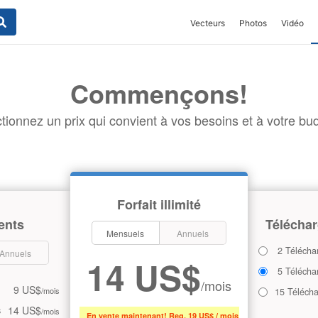
Vecteurs
Photos
Vidéo
Commençons!
tionnez un prix qui convient à vos besoins et à votre bud
Forfait illimité
ents
Téléchar
Mensuels
Annuels
2 Télécha
Annuels
14 US$
5 Télécha
/mois
9 US$
/mois
15 Téléch
14 US$
s
/mois
En vente maintenant! Reg. 19 US$ / mois