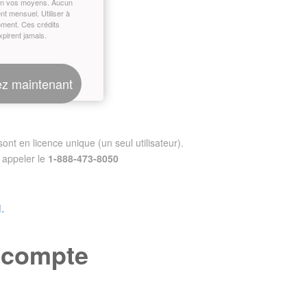
on vos moyens. Aucun
t mensuel. Utiliser à
oment. Ces crédits
xpirent jamais.
z maintenant
nt en licence unique (un seul utilisateur).
appeler le
1-888-473-8050
.
e compte