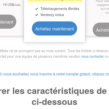
Payez sel
19 US$
s
/mois
engagemen
Téléchargements illimités
tout m
n'e
Vecteezy inclus
ntenant
Achetez maintenant
Achete
sés ne se prorogent pas au mois suivant. Tous les forfaits ci-dessus so
orfait pour une équipe de plusieurs membres
veuillez
nous contacter
ou 
Si vous souhaitez vous inscrire à notre compte gratuit, cliquez ici
r les caractéristiques d
ci-dessous