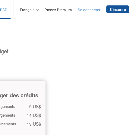
S'inscrire
PSD
Français
Passer Premium
Se connecter
get...
ger des crédits
9 US$
rgements
14 US$
rgements
19 US$
argements