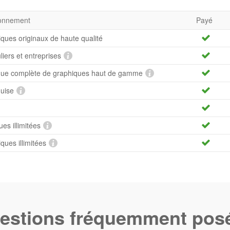
bonnement
Payé
iques originaux de haute qualité
uliers et entreprises
hèque complète de graphiques haut de gamme
quise
es illimitées
ues illimitées
estions fréquemment pos