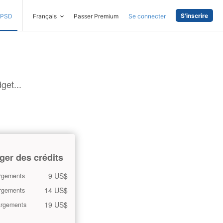
S'inscrire
PSD
Français
Passer Premium
Se connecter
get...
ger des crédits
9 US$
rgements
14 US$
rgements
19 US$
argements