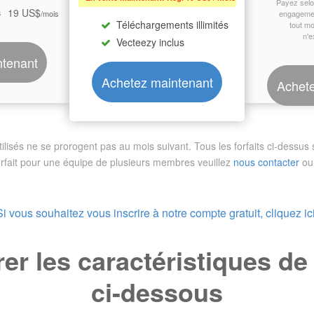
Payez sel
19 US$
s
/mois
engagemen
Téléchargements illimités
tout m
n'e
Vecteezy inclus
ntenant
Achetez maintenant
Achete
sés ne se prorogent pas au mois suivant. Tous les forfaits ci-dessus so
orfait pour une équipe de plusieurs membres
veuillez
nous contacter
ou 
Si vous souhaitez vous inscrire à notre compte gratuit, cliquez ici
r les caractéristiques d
ci-dessous