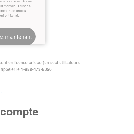
on vos moyens. Aucun
t mensuel. Utiliser à
oment. Ces crédits
xpirent jamais.
z maintenant
nt en licence unique (un seul utilisateur).
appeler le
1-888-473-8050
.
e compte