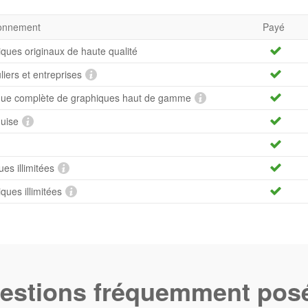
bonnement
Payé
iques originaux de haute qualité
uliers et entreprises
hèque complète de graphiques haut de gamme
quise
es illimitées
ues illimitées
estions fréquemment pos