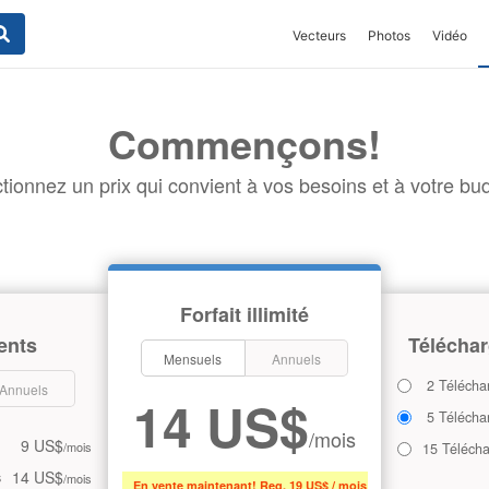
Vecteurs
Photos
Vidéo
Commençons!
tionnez un prix qui convient à vos besoins et à votre bud
Forfait illimité
ents
Téléchar
Mensuels
Annuels
2 Télécha
Annuels
14 US$
5 Télécha
/mois
9 US$
/mois
15 Téléch
14 US$
s
/mois
En vente maintenant! Reg. 19 US$ / mois