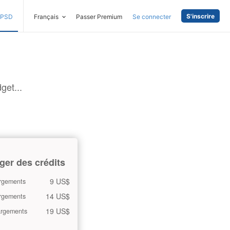
S'inscrire
PSD
Français
Passer Premium
Se connecter
get...
ger des crédits
9 US$
rgements
14 US$
rgements
19 US$
argements