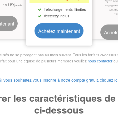
Payez sel
19 US$
s
/mois
engagemen
Téléchargements illimités
tout m
n'e
Vecteezy inclus
ntenant
Achetez maintenant
Achete
sés ne se prorogent pas au mois suivant. Tous les forfaits ci-dessus so
orfait pour une équipe de plusieurs membres
veuillez
nous contacter
ou 
Si vous souhaitez vous inscrire à notre compte gratuit, cliquez ici
r les caractéristiques d
ci-dessous