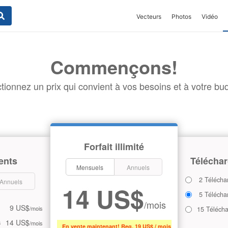
Vecteurs
Photos
Vidéo
Commençons!
tionnez un prix qui convient à vos besoins et à votre bud
Forfait illimité
ents
Téléchar
Mensuels
Annuels
2 Télécha
Annuels
14 US$
5 Télécha
/mois
9 US$
/mois
15 Téléch
14 US$
s
/mois
En vente maintenant! Reg. 19 US$ / mois