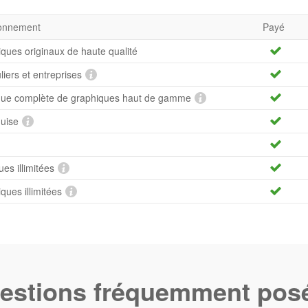
bonnement
Payé
iques originaux de haute qualité
uliers et entreprises
hèque complète de graphiques haut de gamme
quise
es illimitées
ues illimitées
estions fréquemment pos