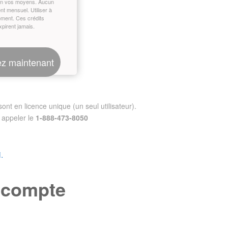
on vos moyens. Aucun
t mensuel. Utiliser à
oment. Ces crédits
xpirent jamais.
z maintenant
nt en licence unique (un seul utilisateur).
appeler le
1-888-473-8050
.
e compte