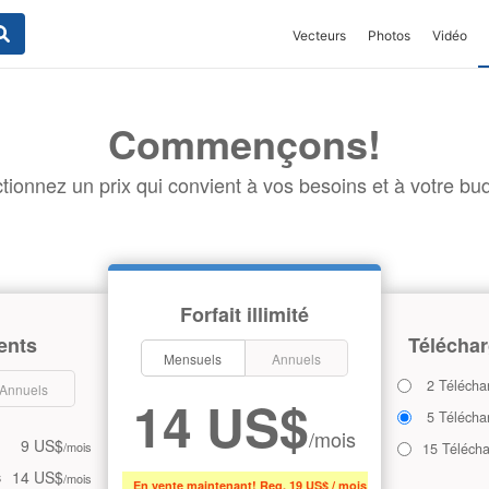
Vecteurs
Photos
Vidéo
Commençons!
tionnez un prix qui convient à vos besoins et à votre bud
Forfait illimité
ents
Téléchar
Mensuels
Annuels
2 Télécha
Annuels
14 US$
5 Télécha
/mois
9 US$
/mois
15 Téléch
14 US$
s
/mois
En vente maintenant! Reg. 19 US$ / mois