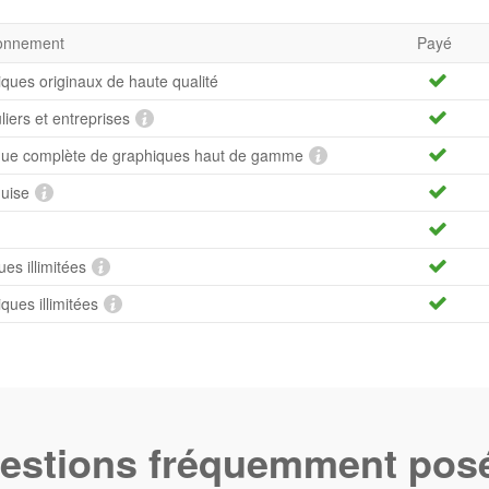
bonnement
Payé
iques originaux de haute qualité
uliers et entreprises
hèque complète de graphiques haut de gamme
quise
es illimitées
ues illimitées
estions fréquemment pos