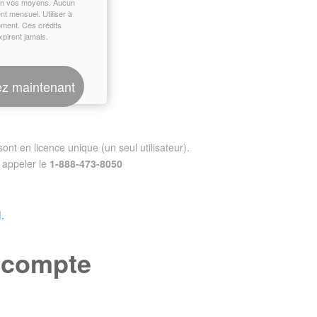
on vos moyens. Aucun
t mensuel. Utiliser à
oment. Ces crédits
xpirent jamais.
z maintenant
nt en licence unique (un seul utilisateur).
appeler le
1-888-473-8050
.
e compte