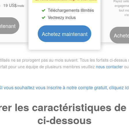
Payez sel
19 US$
s
/mois
engagemen
Téléchargements illimités
tout m
n'e
Vecteezy inclus
ntenant
Achetez maintenant
Achete
sés ne se prorogent pas au mois suivant. Tous les forfaits ci-dessus so
orfait pour une équipe de plusieurs membres
veuillez
nous contacter
ou 
Si vous souhaitez vous inscrire à notre compte gratuit, cliquez ici
r les caractéristiques d
ci-dessous