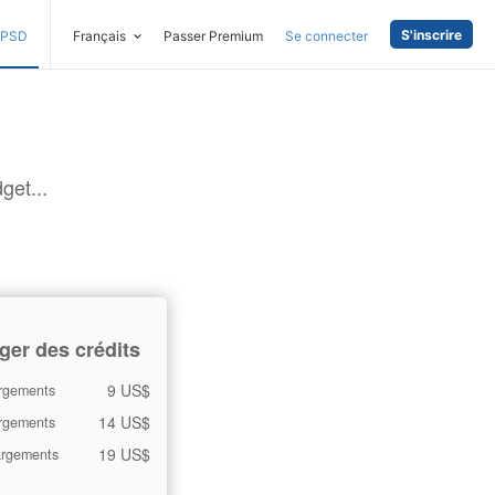
S'inscrire
PSD
Français
Passer Premium
Se connecter
get...
ger des crédits
9 US$
rgements
14 US$
rgements
19 US$
argements