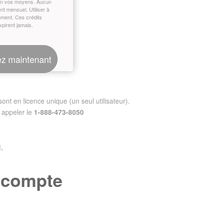
on vos moyens. Aucun
t mensuel. Utiliser à
oment. Ces crédits
xpirent jamais.
z maintenant
nt en licence unique (un seul utilisateur).
appeler le
1-888-473-8050
.
e compte