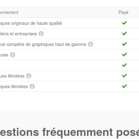
bonnement
Payé
iques originaux de haute qualité
uliers et entreprises
hèque complète de graphiques haut de gamme
quise
es illimitées
ues illimitées
estions fréquemment pos