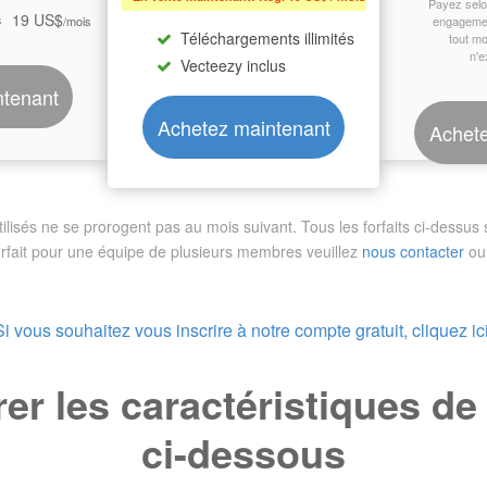
Payez sel
19 US$
s
/mois
engagemen
Téléchargements illimités
tout m
n'e
Vecteezy inclus
ntenant
Achetez maintenant
Achete
sés ne se prorogent pas au mois suivant. Tous les forfaits ci-dessus so
orfait pour une équipe de plusieurs membres
veuillez
nous contacter
ou 
Si vous souhaitez vous inscrire à notre compte gratuit, cliquez ici
r les caractéristiques d
ci-dessous