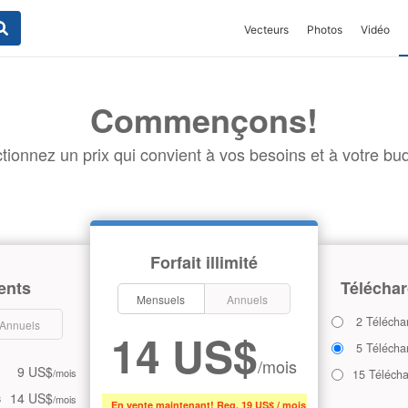
Vecteurs
Photos
Vidéo
Commençons!
tionnez un prix qui convient à vos besoins et à votre bud
Forfait illimité
ents
Téléchar
Mensuels
Annuels
2 Télécha
Annuels
14 US$
5 Télécha
/mois
9 US$
/mois
15 Téléch
14 US$
s
/mois
En vente maintenant! Reg. 19 US$ / mois