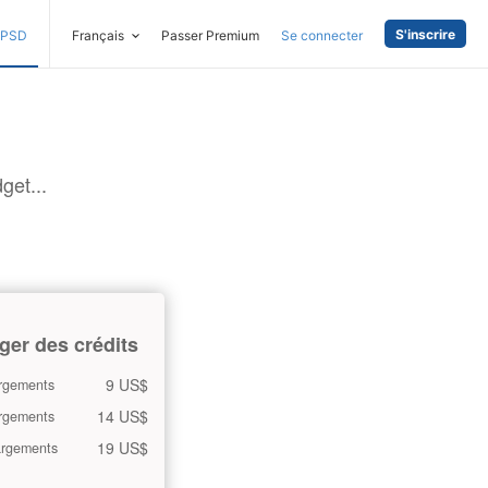
S'inscrire
PSD
Français
Passer Premium
Se connecter
get...
ger des crédits
9 US$
rgements
14 US$
rgements
19 US$
argements