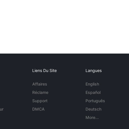
Liens Du Site
Langues
Affaires
English
Réclame
Español
Support
Português
ur
DMCA
Deutsch
More...