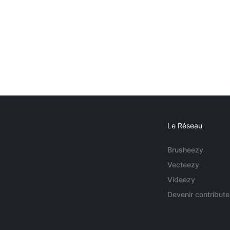
Le Réseau
Brusheezy
Vecteezy
Videezy
Devenir contribute