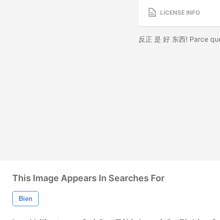
LICENSE INFO
反正 是 好 东西! Parce que 
This Image Appears In Searches For
Bien