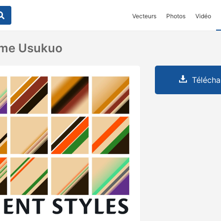
Vecteurs
Photos
Vidéo
ume Usukuo
Télécha