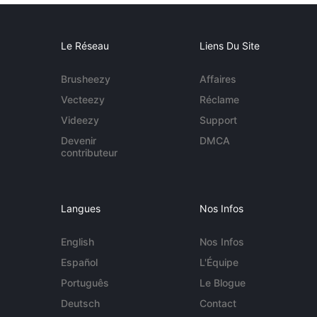
Le Réseau
Liens Du Site
Brusheezy
Affaires
Vecteezy
Réclame
Videezy
Support
Devenir
DMCA
contributeur
Langues
Nos Infos
English
Nos Infos
Español
L'Équipe
Português
Le Blogue
Deutsch
Contact