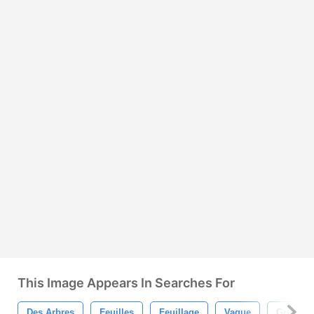
This Image Appears In Searches For
Des Arbres
Feuilles
Feuillage
Vague
Grunge