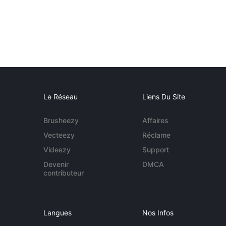
Le Réseau
Liens Du Site
Brusheezy
Affaires
Vecteezy
Réclame
Videezy
Support
Devenir
DMCA
contributeur
Langues
Nos Infos