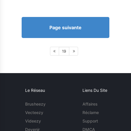
Page suivante
19
Le Réseau
Liens Du Site
Brusheezy
Affaires
Vecteezy
Réclame
Videezy
Support
Devenir
DMCA