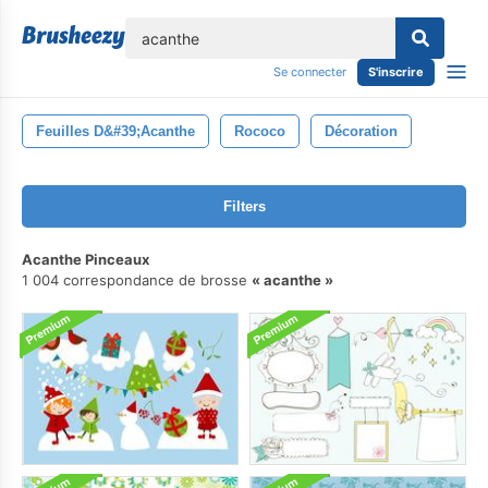
lose
Se connecter
S'inscrire
Feuilles D&#39;acanthe
Rococo
Décoration
Filters
Acanthe Pinceaux
1 004 correspondance de brosse
acanthe