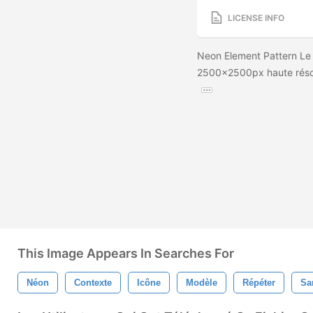
LICENSE INFO
Neon Element Pattern Le f
2500x2500px haute résolu
This Image Appears In Searches For
Néon
Contexte
Icône
Modèle
Répéter
Sa