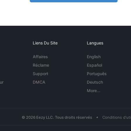
Liens Du Site
Langues
Affaires
English
Réclame
Español
Support
Português
ur
DMCA
Deutsch
More...
•
© 2026 Eezy LLC. Tous droits réservés
Conditions d'uti