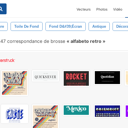
Vecteurs
Photos
Vidéo
ure
Toile De Fond
Fond D&#39;écran
Antique
Décora
47 correspondance de brosse
alfabeto retro