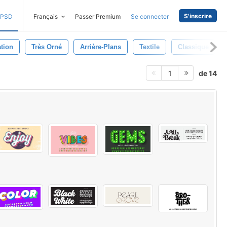
S'inscrire
PSD
Français
Passer Premium
Se connecter
tion
Très Orné
Arrière-Plans
Textile
Classique
de 14
1