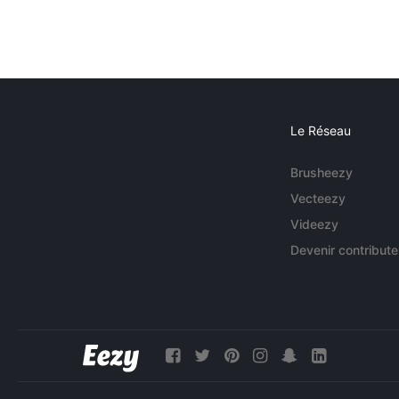
Le Réseau
Brusheezy
Vecteezy
Videezy
Devenir contribute