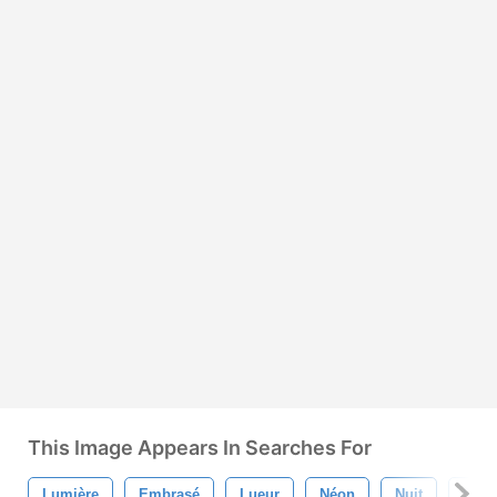
This Image Appears In Searches For
Lumière
Embrasé
Lueur
Néon
Nuit
Sign