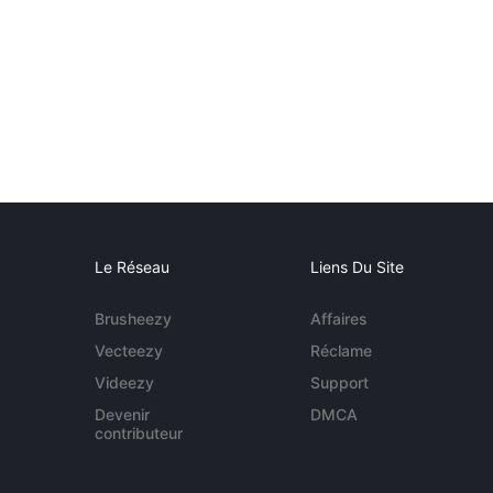
Le Réseau
Liens Du Site
Brusheezy
Affaires
Vecteezy
Réclame
Videezy
Support
Devenir
DMCA
contributeur