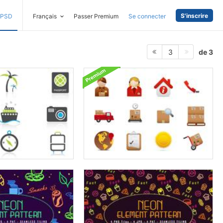
S'inscrire
PSD
Français
Passer Premium
Se connecter
de 3
3