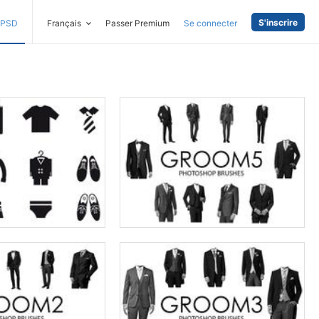
S'inscrire
PSD
Français
Passer Premium
Se connecter