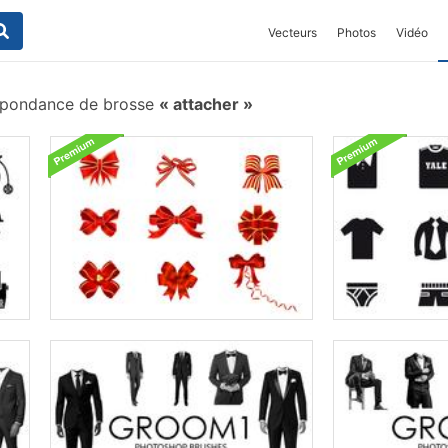
Vecteurs
Photos
Vidéo
spondance de brosse
attacher