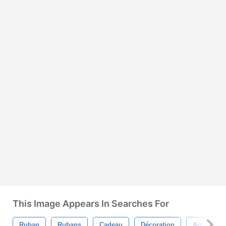
This Image Appears In Searches For
Ruban
Rubans
Cadeau
Décoration
Arc
V