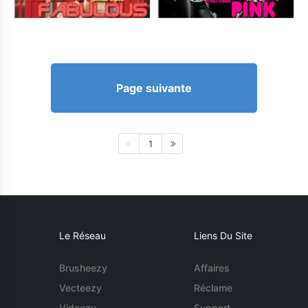
Page suivante
1
Le Réseau
Liens Du Site
Brusheezy
Affaires
Vecteezy
Réclame
Videezy
Support