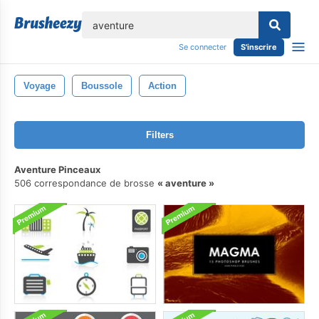
lose
Se connecter
S'inscrire
Voyage
Boussole
Action
Filters
Aventure Pinceaux
506 correspondance de brosse
aventure