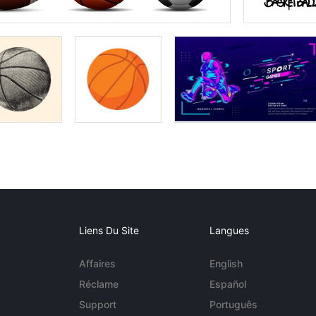
Liens Du Site
Langues
Affaires
English
Réclame
Español
Support
Português