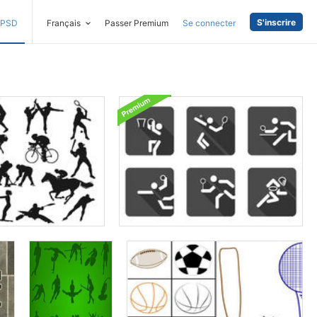
S'inscrire
PSD
Français
Passer Premium
Se connecter