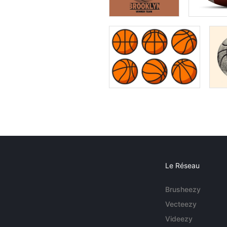
Le Réseau
Brusheezy
Vecteezy
Videezy