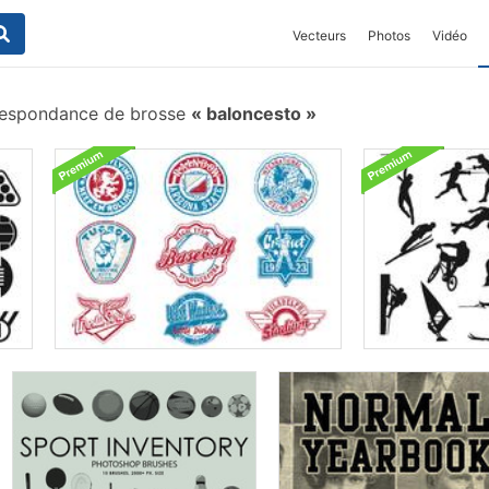
Vecteurs
Photos
Vidéo
espondance de brosse
baloncesto