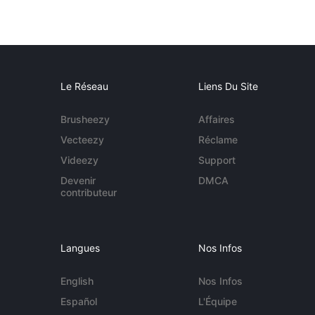
Le Réseau
Liens Du Site
Brusheezy
Affaires
Vecteezy
Réclame
Videezy
Support
Devenir
DMCA
contributeur
Langues
Nos Infos
English
Nos Infos
Español
L'Équipe