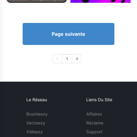
Page suivante
1
Le Réseau
Liens Du Site
Brusheezy
Affaires
Vecteezy
Réclame
Videezy
Support