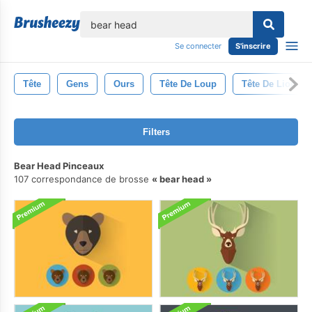
lose
Se connecter
S'inscrire
Tête
Gens
Ours
Tête De Loup
Tête De Lion
Filters
Bear Head Pinceaux
107 correspondance de brosse
bear head