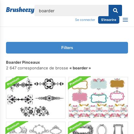
lose
Se connecter
S'inscrire
Filters
Boarder Pinceaux
2 647 correspondance de brosse
boarder