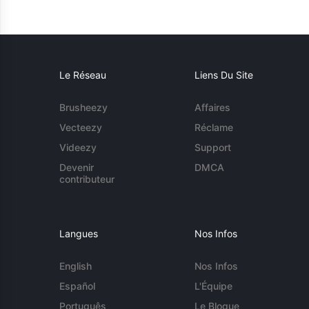
Le Réseau
Liens Du Site
Brusheezy
Affaires
Vecteezy
Réclame
Videezy
Support
Devenir
DMCA
contributeur
Langues
Nos Infos
English
Nos Infos
Español
L'Équipe
Português
Le Blogue