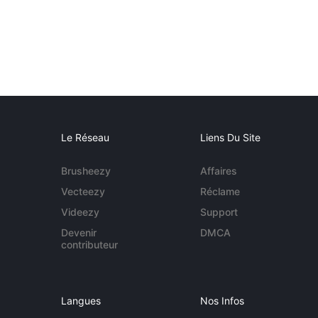
Le Réseau
Liens Du Site
Brusheezy
Affaires
Vecteezy
Réclame
Videezy
Support
Devenir
DMCA
contributeur
Langues
Nos Infos