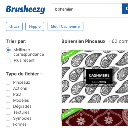
Gitan
Hippie
Motif Cachemire
Trier par:
Bohemian Pinceaux
-
62 corr
Meilleure
correspondance
Plus récent
Type de fichier :
Pinceaux
Actions
PSD
Modèles
Dégradés
Textures
Symboles
Formes