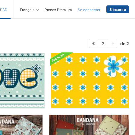
S'inscrire
PSD
Français
Passer Premium
Se connecter
de 2
2