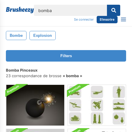
lose
Se connecter
S'inscrire
Bombe
Explosion
Filters
Bomba Pinceaux
23 correspondance de brosse
bomba