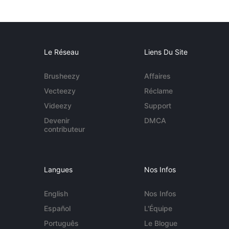
Le Réseau
Liens Du Site
Brusheezy
Affaires
Vecteezy
Réclame
Videezy
Support
Devenir
DMCA
contributeur
Langues
Nos Infos
English
Nos Infos
Español
L'Équipe
Português
Le Blogue