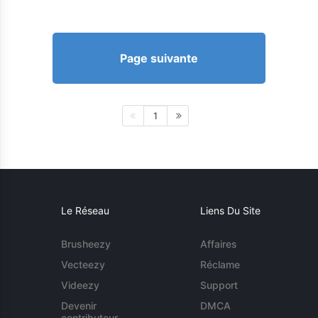
Page suivante
1
Le Réseau
Liens Du Site
Brusheezy
Affaires
Vecteezy
Réclame
Videezy
Support
Devenir
DMCA
contributeur