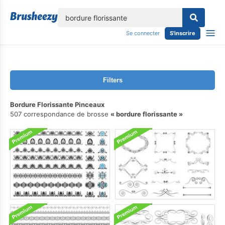
lose
Se connecter
S'inscrire
Filters
Bordure Florissante Pinceaux
507 correspondance de brosse
bordure florissante