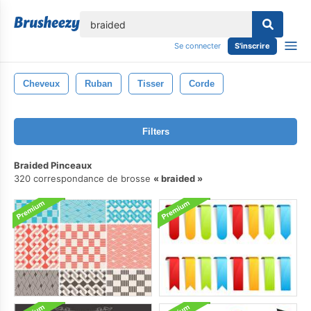
lose
Se connecter
S'inscrire
Cheveux
Ruban
Tisser
Corde
Filters
Braided Pinceaux
320 correspondance de brosse
braided