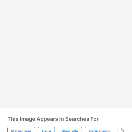
This Image Appears In Searches For
Maquillage
Faire
Maquette
Permanente
Regar