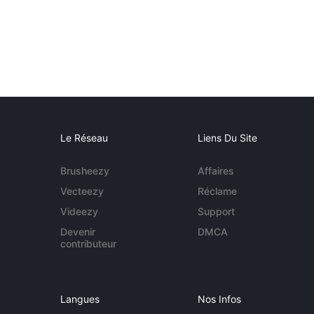
Le Réseau
Liens Du Site
Brusheezy
Affaires
Vecteezy
Réclame
Videezy
Support
Devenir
DMCA
contributeur
Langues
Nos Infos