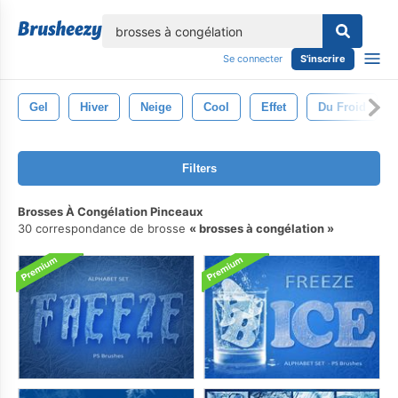
lose
Se connecter
S'inscrire
Gel
Hiver
Neige
Cool
Effet
Du Froid
Filters
Brosses À Congélation Pinceaux
30 correspondance de brosse
brosses à congélation