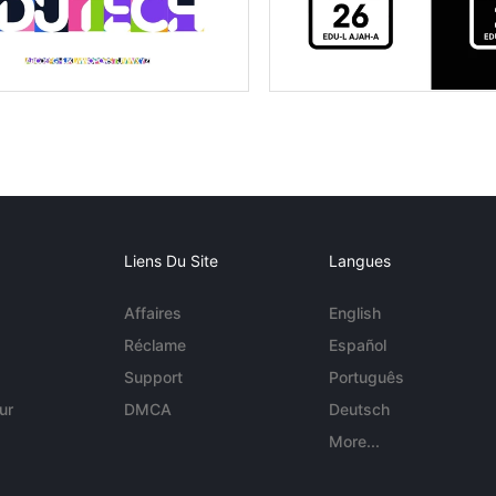
Liens Du Site
Langues
Affaires
English
Réclame
Español
Support
Português
ur
DMCA
Deutsch
More...