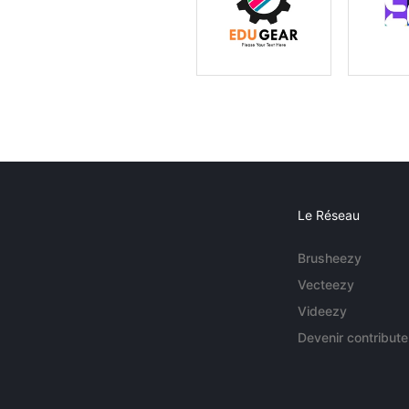
Le Réseau
Brusheezy
Vecteezy
Videezy
Devenir contribute