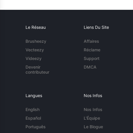
Le Réseau
Liens Du Site
Brusheezy
Affaires
Vecteezy
Réclame
Videezy
Support
Devenir
DMCA
contributeur
Langues
Nos Infos
English
Nos Infos
Español
L'Équipe
Português
Le Blogue