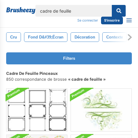
lose
Se connecter
S'inscrire
Cru
Fond D&#39;écran
Décoration
Contexte
Fe
Filters
Cadre De Feuille Pinceaux
850 correspondance de brosse
cadre de feuille