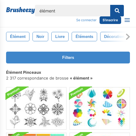
lose
Se connecter
S'inscrire
Élément
Noir
Livre
Éléments
Décoration
Filters
Élément Pinceaux
2 317 correspondance de brosse
élément