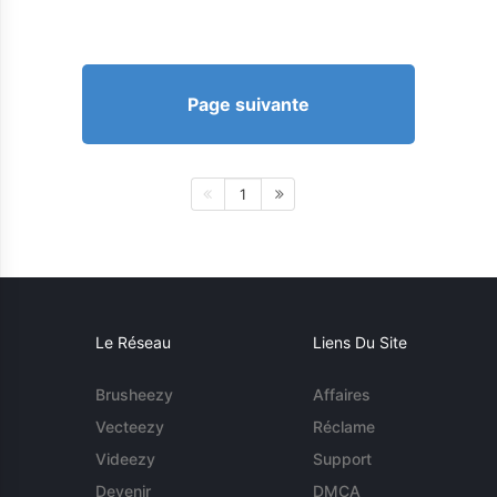
Page suivante
1
Le Réseau
Liens Du Site
Brusheezy
Affaires
Vecteezy
Réclame
Videezy
Support
Devenir
DMCA