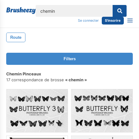
lose
Se connecter
S'inscrire
Route
Filters
Chemin Pinceaux
17 correspondance de brosse
chemin