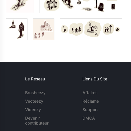
Le Réseau
Liens Du Site
Brusheezy
Affaires
Vecteezy
Réclame
Videezy
Support
Devenir
DMCA
contributeur