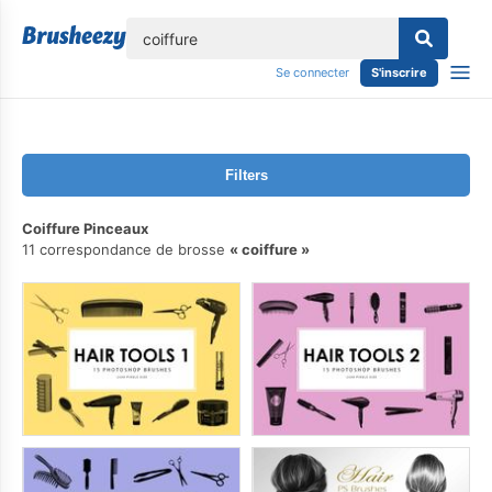
lose
Se connecter
S'inscrire
Filters
Coiffure Pinceaux
11 correspondance de brosse
coiffure