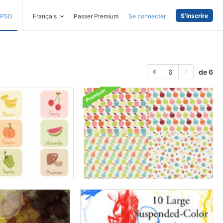
S'inscrire
PSD
Français
Passer Premium
Se connecter
de 6
6