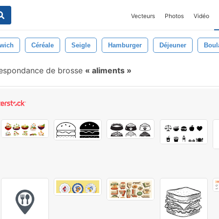
Vecteurs
Photos
Vidéo
wich
Céréale
Seigle
Hamburger
Déjeuner
Boul
espondance de brosse
aliments