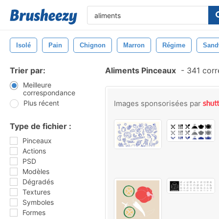
Isolé
Pain
Chignon
Marron
Régime
Sand
Trier par:
Aliments Pinceaux
-
341 corr
Meilleure
correspondance
Plus récent
Images sponsorisées par
Type de fichier :
Pinceaux
Actions
PSD
Modèles
Dégradés
Textures
Symboles
Formes