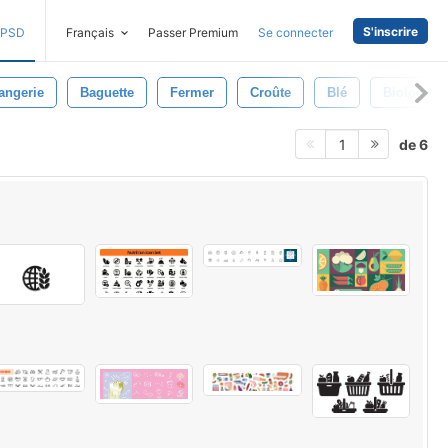
S'inscrire
PSD
Français
Passer Premium
Se connecter
angerie
Baguette
Fermer
Croûte
Blé
Biologiqu
de 6
1