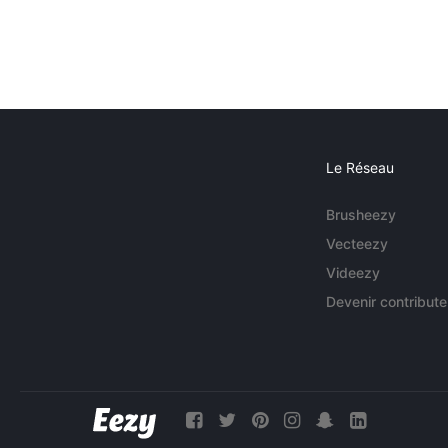
Le Réseau
Brusheezy
Vecteezy
Videezy
Devenir contribute