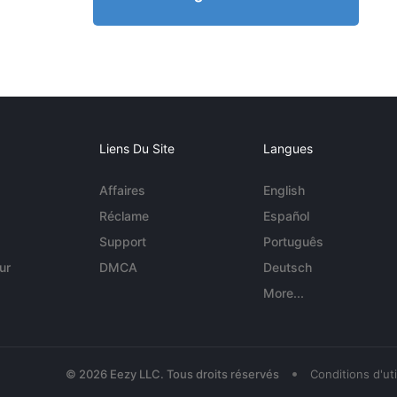
Liens Du Site
Langues
Affaires
English
Réclame
Español
Support
Português
ur
DMCA
Deutsch
More...
•
© 2026 Eezy LLC. Tous droits réservés
Conditions d'uti