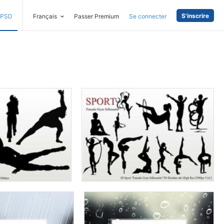
S'inscrire
PSD
Français
Passer Premium
Se connecter