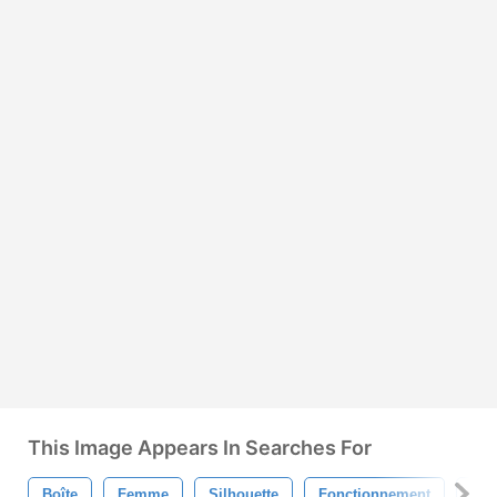
This Image Appears In Searches For
Boîte
Femme
Silhouette
Fonctionnement
Cou